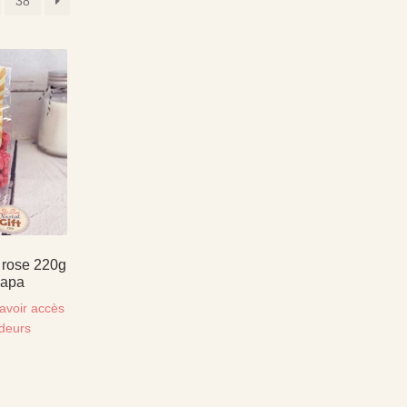
38
 rose 220g
Papa
avoir accès
ndeurs