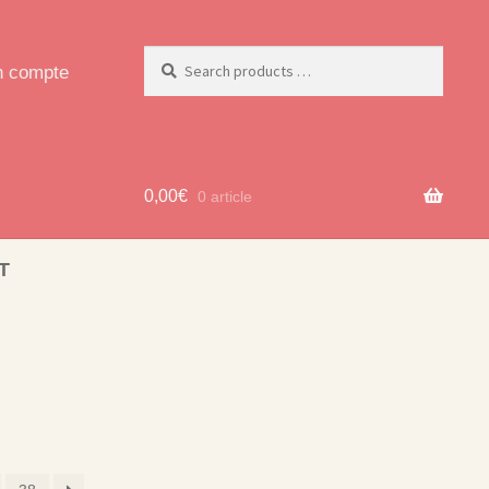
 compte
0,00
€
0 article
T