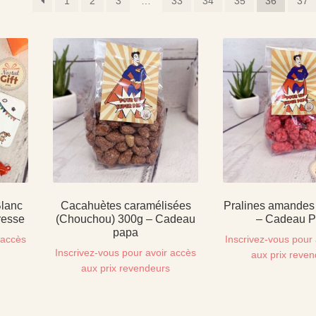
1
2
3
…
33
34
35
36
37
Blanc
Cacahuètes caramélisées
Pralines amandes
resse
(Chouchou) 300g – Cadeau
– Cadeau 
papa
 accès
Inscrivez-vous pour 
Inscrivez-vous pour avoir accès
s
aux prix reve
aux prix revendeurs