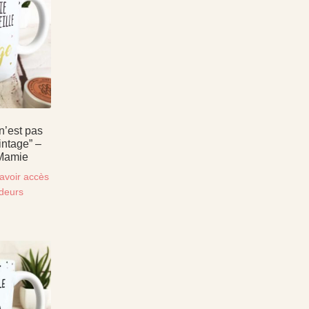
’est pas
Vintage” –
Mamie
avoir accès
ndeurs