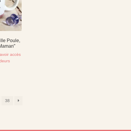
lle Poule,
 Maman”
avoir accès
ndeurs
38