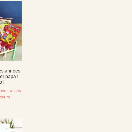
es années
er papa !
o !
avoir accès
ndeurs