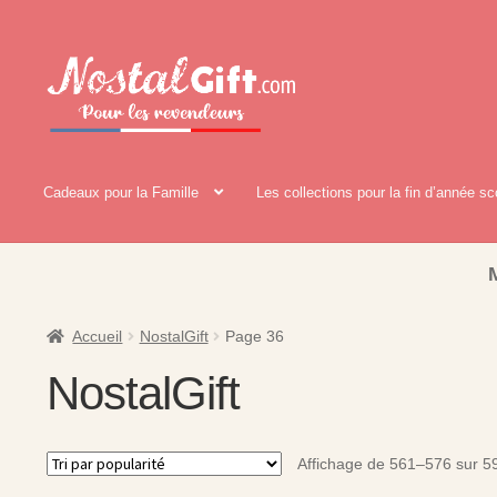
Aller
Aller
à
au
la
contenu
navigation
Cadeaux pour la Famille
Les collections pour la fin d’année sc
Accueil
NostalGift
Page 36
NostalGift
Affichage de 561–576 sur 59