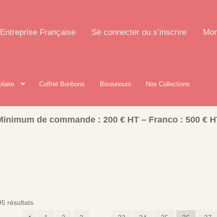
Entreprise Française
Se connecter ou s’inscrire
Mon
olaire
Coffret Bonbons
Bisounours
Nos Collections
Minimum de commande : 200 € HT – Franco : 500 € H
5 résultats