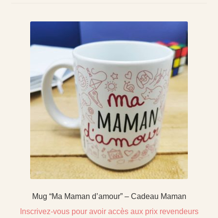
Tonton
Marraine
Parrain
Ouvrir
Les collections pour la fin d’année scolaire
le
Coffret Bonbons
menu
enfant
Bisounours
Nos Collections
Mug “Ma Maman d’amour” – Cadeau Maman
Inscrivez-vous pour avoir accès aux prix revendeurs