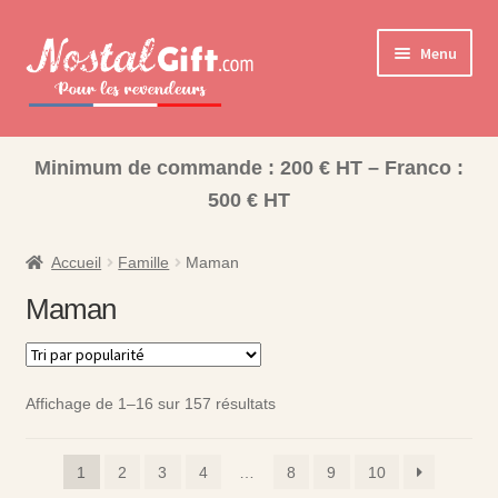
Aller
Aller
Menu
à
au
la
contenu
navigation
Ouvrir
Cadeaux pour la Famille
le
Minimum de commande : 200 € HT – Franco :
Maman
menu
500 € HT
enfant
Papa
Accueil
Famille
Maman
Mamie
Maman
Papy
Soeur
Affichage de 1–16 sur 157 résultats
Frère
1
2
3
4
…
8
9
10
Tata