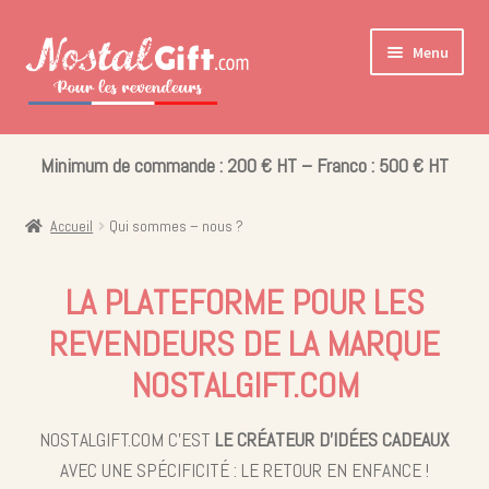
Aller
Aller
Menu
à
au
la
contenu
navigation
Ouvrir
Cadeaux pour la Famille
le
Minimum de commande : 200 € HT – Franco : 500 € HT
Ouvrir
Les collections pour la fin d’année scolaire
menu
le
enfant
Accueil
Qui sommes – nous ?
Coffret Bonbons
menu
enfant
Bisounours
LA PLATEFORME POUR LES
Nos Collections
REVENDEURS DE LA MARQUE
NOSTALGIFT.COM
NOSTALGIFT.COM C’EST
LE CRÉATEUR D’IDÉES CADEAUX
AVEC UNE SPÉCIFICITÉ : LE RETOUR EN ENFANCE !