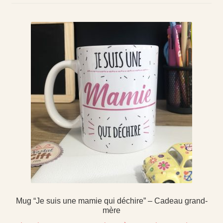
Tonton
Marraine
Parrain
Ouvrir
Les collections pour la fin d’année scolaire
le
Coffret Bonbons
menu
enfant
Bisounours
Nos Collections
Mug “Je suis une mamie qui déchire” – Cadeau grand-
mère