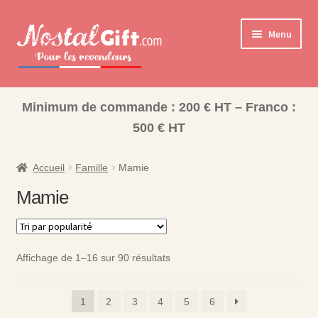
Aller
Aller
Menu
à
au
la
contenu
navigation
Ouvrir
Cadeaux pour la Famille
le
Minimum de commande : 200 € HT – Franco :
Maman
menu
500 € HT
enfant
Papa
Accueil
Famille
Mamie
Mamie
Mamie
Papy
Soeur
Affichage de 1–16 sur 90 résultats
Frère
1
2
3
4
5
6
Tata