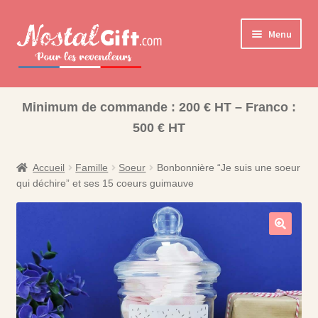
Aller
Aller
Menu
à
au
la
contenu
navigation
Ouvrir
Cadeaux pour la Famille
le
Minimum de commande : 200 € HT – Franco :
Ouvrir
Les collections pour la fin d’année scolaire
menu
500 € HT
le
enfant
Coffret Bonbons
menu
enfant
Accueil
Famille
Soeur
Bonbonnière “Je suis une soeur
Bisounours
qui déchire” et ses 15 coeurs guimauve
Nos Collections