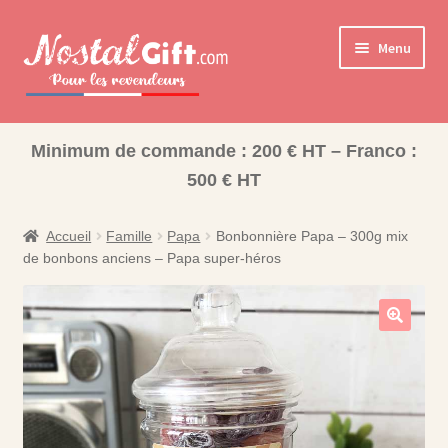
Aller
Aller
Menu
à
au
la
contenu
navigation
Ouvrir
Cadeaux pour la Famille
le
Minimum de commande : 200 € HT – Franco :
Ouvrir
Les collections pour la fin d’année scolaire
menu
500 € HT
le
enfant
Coffret Bonbons
menu
enfant
Accueil
Famille
Papa
Bonbonnière Papa – 300g mix
Bisounours
de bonbons anciens – Papa super-héros
Nos Collections