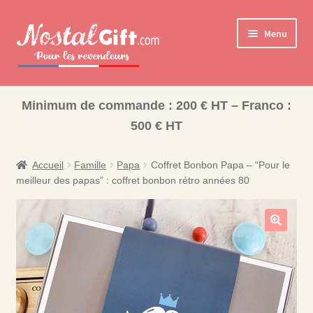
Aller
Aller
Menu
à
au
la
contenu
navigation
Ouvrir
Cadeaux pour la Famille
le
Minimum de commande : 200 € HT – Franco :
Ouvrir
Les collections pour la fin d’année scolaire
menu
500 € HT
le
enfant
Coffret Bonbons
menu
enfant
Accueil
Famille
Papa
Coffret Bonbon Papa – “Pour le
Bisounours
meilleur des papas” : coffret bonbon rétro années 80
Nos Collections