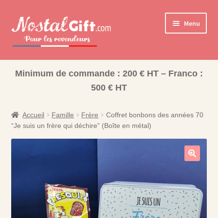
Aller
Aller
Menu
à
au
la
contenu
navigation
Ouvrir
Cadeaux pour la Famille
le
Minimum de commande : 200 € HT – Franco :
Ouvrir
Les collections pour la fin d’année scolaire
menu
500 € HT
le
enfant
Coffret Bonbons
menu
enfant
Accueil
Famille
Frère
Coffret bonbons des années 70
Bisounours
“Je suis un frère qui déchire” (Boîte en métal)
Nos Collections