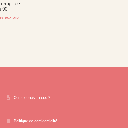
o rempli de
s 90
ès aux prix
Qui sommes – nous ?
Politique de confidentialité