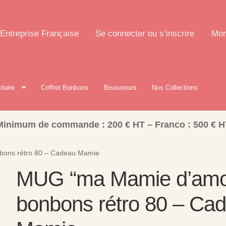
Entreprise Française
Se connecter ou s’inscrire
Mon
olaire
Coffret Bonbons
Bisounours
Nos Collections
Minimum de commande : 200 € HT – Franco : 500 € H
bons rétro 80 – Cadeau Mamie
MUG “ma Mamie d’amo
bonbons rétro 80 – Ca