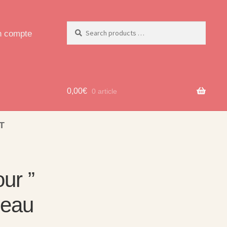
 compte
0,00
€
0 article
T
ur ”
deau