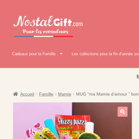
Aller
Aller
à
au
la
contenu
navigation
Cadeaux pour la Famille
Les collections pour la fin d’année sc
Accueil
Famille
Mamie
MUG “ma Mamie d’amour ” bon