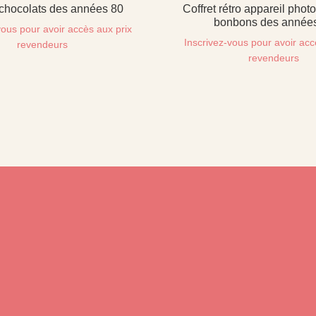
 chocolats des années 80
Coffret rétro appareil phot
bonbons des année
vous pour avoir accès aux prix
Inscrivez-vous pour avoir acc
revendeurs
revendeurs