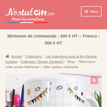
Aller
Aller
Menu
à
au
la
contenu
navigation
Ouvrir
Cadeaux pour la Famille
le
Minimum de commande : 200 € HT – Franco :
Ouvrir
Les collections pour la fin d’année scolaire
menu
500 € HT
le
enfant
Coffret Bonbons
menu
enfant
Accueil
Collections
Les collections pour la fin d'année
Bisounours
scolaire
Collection "Dessin d'enfants"
Mug – “Merci pour
cette année Maitresse’ – Idée cadeau maîtresse
Nos Collections