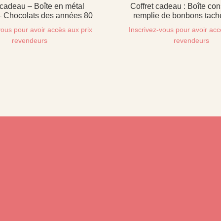
 cadeau – Boîte en métal
Coffret cadeau : Boîte con
– Chocolats des années 80
remplie de bonbons tach
vous pour avoir accès aux prix
Inscrivez-vous pour avoir acc
revendeurs
revendeurs