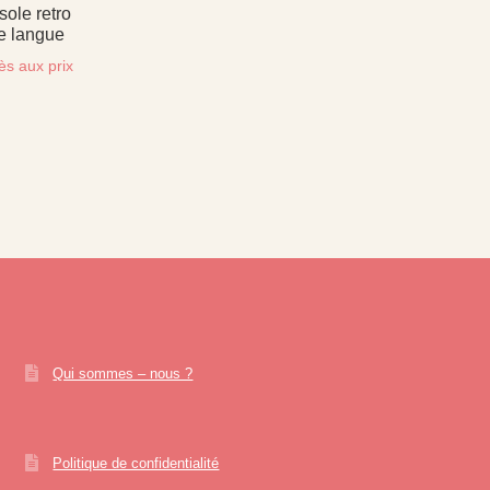
sole retro
e langue
ès aux prix
Qui sommes – nous ?
Politique de confidentialité