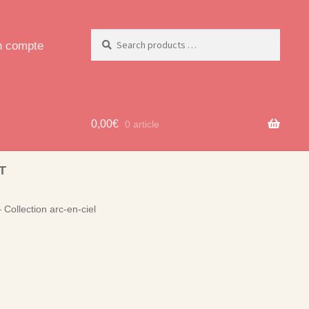
 compte
0,00
€
0 article
T
 Collection arc-en-ciel