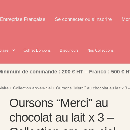
Entreprise Française
Se connecter ou s’inscrire
Mon
olaire
Coffret Bonbons
Bisounours
Nos Collections
Minimum de commande : 200 € HT – Franco : 500 € H
laire
Collection arc-en-ciel
Oursons “Merci” au chocolat au lait x 3 –
Oursons “Merci” au
chocolat au lait x 3 –