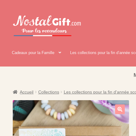
Aller
Aller
à
au
la
contenu
navigation
Cadeaux pour la Famille
Les collections pour la fin d’année sc
Accueil
Collections
Les collections pour la fin d'année sco