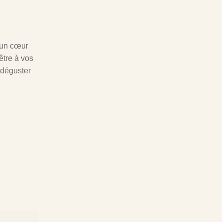
 un cœur
être à vos
t déguster