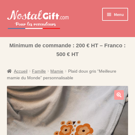
Aller
Aller
Menu
à
au
la
contenu
navigation
Ouvrir
Cadeaux pour la Famille
le
Minimum de commande : 200 € HT – Franco :
Ouvrir
Les collections pour la fin d’année scolaire
menu
500 € HT
le
enfant
Coffret Bonbons
menu
enfant
Accueil
Famille
Mamie
Plaid doux gris “Meilleure
Bisounours
mamie du Monde” personnalisable
Nos Collections