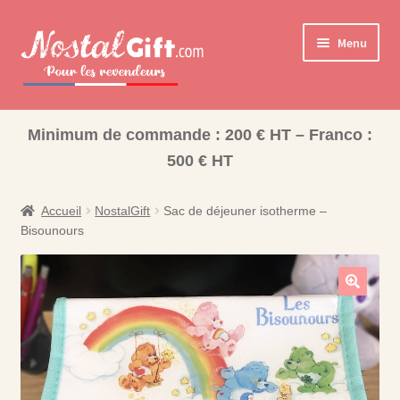
Aller
Aller
Menu
à
au
la
contenu
navigation
Ouvrir
Cadeaux pour la Famille
le
Minimum de commande : 200 € HT – Franco :
Ouvrir
Les collections pour la fin d’année scolaire
menu
500 € HT
le
enfant
Coffret Bonbons
menu
enfant
Accueil
NostalGift
Sac de déjeuner isotherme –
Bisounours
Bisounours
Nos Collections