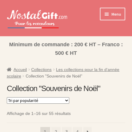
Aller
Aller
Menu
à
au
la
contenu
navigation
Ouvrir
Cadeaux pour la Famille
le
Minimum de commande : 200 € HT – Franco :
Ouvrir
Les collections pour la fin d’année scolaire
menu
500 € HT
le
enfant
Coffret Bonbons
menu
enfant
Accueil
Collections
Les collections pour la fin d'année
Bisounours
scolaire
Collection "Souvenirs de Noël"
Collection "Souvenirs de Noël"
Nos Collections
Affichage de 1–16 sur 55 résultats
1
2
3
4