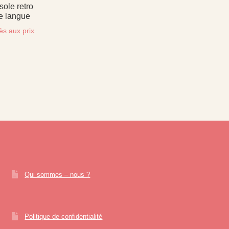
sole retro
e langue
ès aux prix
Qui sommes – nous ?
Politique de confidentialité