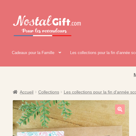
Aller
Aller
à
au
la
contenu
navigation
Cadeaux pour la Famille
Les collections pour la fin d’année sc
Accueil
Collections
Les collections pour la fin d'année sco