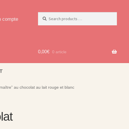
 compte
0,00
€
0 article
T
aître” au chocolat au lait rouge et blanc
lat