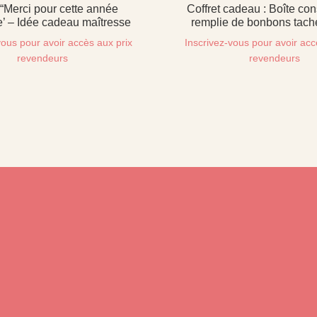
“Merci pour cette année
Coffret cadeau : Boîte con
e’ – Idée cadeau maîtresse
remplie de bonbons tach
vous pour avoir accès aux prix
Inscrivez-vous pour avoir acc
revendeurs
revendeurs