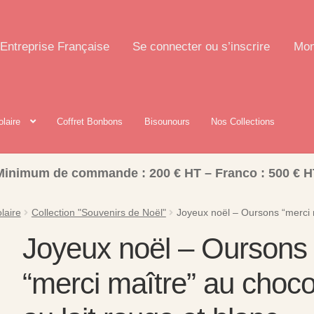
Entreprise Française
Se connecter ou s’inscrire
Mon
olaire
Coffret Bonbons
Bisounours
Nos Collections
Minimum de commande : 200 € HT – Franco : 500 € H
laire
Collection "Souvenirs de Noël"
Joyeux noël – Oursons “merci m
Joyeux noël – Oursons
“merci maître” au choco