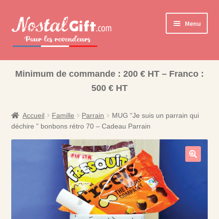
Aller
Aller
Menu
à
au
la
contenu
navigation
Ouvrir
Cadeaux pour la Famille
le
Minimum de commande : 200 € HT – Franco :
Ouvrir
Les collections pour la fin d’année scolaire
menu
500 € HT
le
enfant
Coffret Bonbons
menu
enfant
Accueil
Famille
Parrain
MUG “Je suis un parrain qui
Bisounours
déchire ” bonbons rétro 70 – Cadeau Parrain
Nos Collections