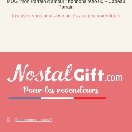
MUG “mon Parrain d’amour ” bonbons rétro 80 – Cadeau
Parrain
Inscrivez-vous pour avoir accès aux prix revendeurs
Qui sommes – nous ?