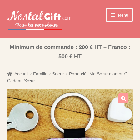
Aller
Aller
Menu
à
au
la
contenu
navigation
Ouvrir
Cadeaux pour la Famille
le
Minimum de commande : 200 € HT – Franco :
Ouvrir
Les collections pour la fin d’année scolaire
menu
500 € HT
le
enfant
Coffret Bonbons
menu
enfant
Accueil
Famille
Soeur
Porte clé “Ma Sœur d’amour” –
Bisounours
Cadeau Sœur
Nos Collections