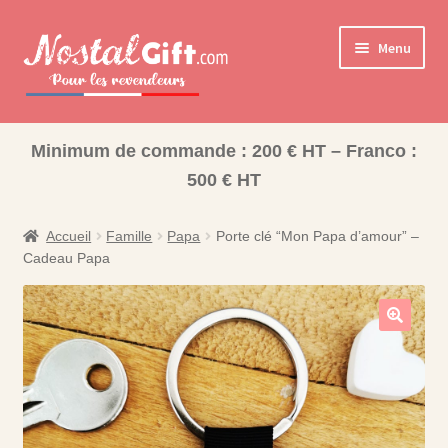
Aller
Aller
Menu
à
au
la
contenu
navigation
Ouvrir
Cadeaux pour la Famille
le
Minimum de commande : 200 € HT – Franco :
Ouvrir
Les collections pour la fin d’année scolaire
menu
500 € HT
le
enfant
Coffret Bonbons
menu
enfant
Accueil
Famille
Papa
Porte clé “Mon Papa d’amour” –
Bisounours
Cadeau Papa
Nos Collections