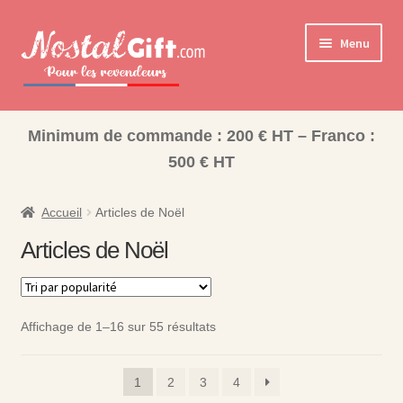
Aller
Aller
Menu
à
au
la
contenu
navigation
Ouvrir
Cadeaux pour la Famille
le
Minimum de commande : 200 € HT – Franco :
Ouvrir
Les collections pour la fin d’année scolaire
menu
500 € HT
le
enfant
Coffret Bonbons
menu
enfant
Accueil
Articles de Noël
Bisounours
Articles de Noël
Nos Collections
Affichage de 1–16 sur 55 résultats
1
2
3
4