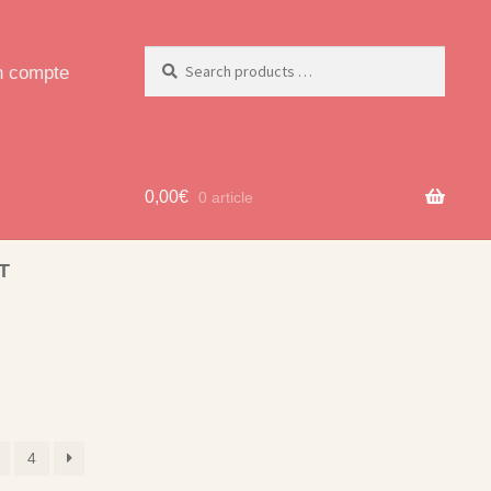
 compte
0,00
€
0 article
T
4