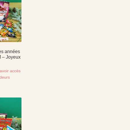
es années
 – Joyeux
avoir accès
ndeurs