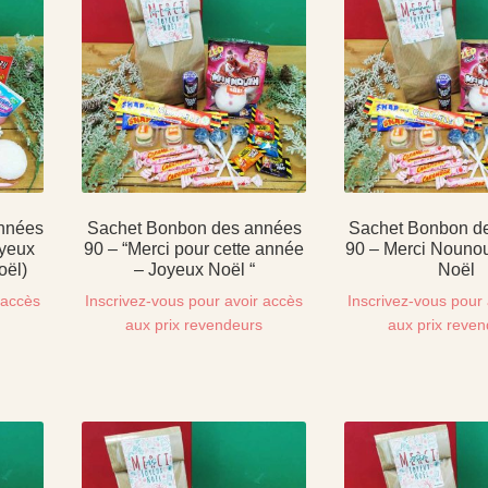
nnées
Sachet Bonbon des années
Sachet Bonbon d
oyeux
90 – “Merci pour cette année
90 – Merci Nouno
oël)
– Joyeux Noël “
Noël
 accès
Inscrivez-vous pour avoir accès
Inscrivez-vous pour 
s
aux prix revendeurs
aux prix reve