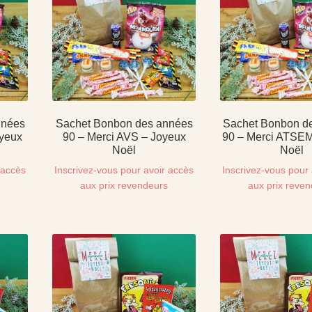
nnées
Sachet Bonbon des années
Sachet Bonbon d
oyeux
90 – Merci AVS – Joyeux
90 – Merci ATSEM
Noël
Noël
 accès
Inscrivez-vous pour avoir accès
Inscrivez-vous pour 
s
aux prix revendeurs
aux prix reve