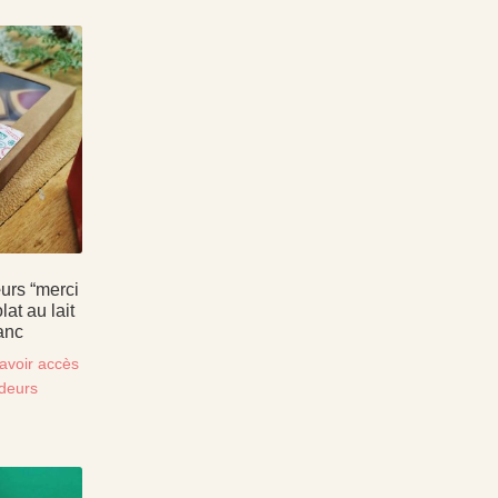
urs “merci
at au lait
anc
avoir accès
ndeurs