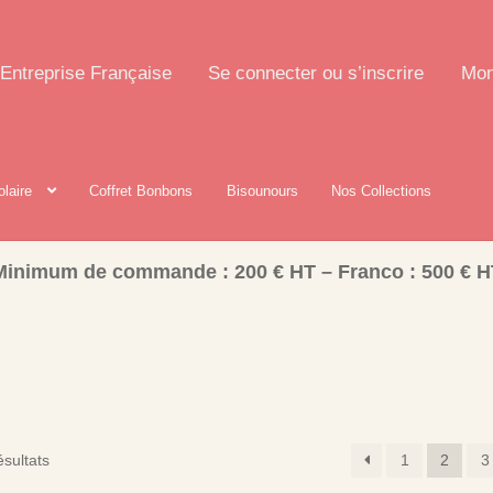
Entreprise Française
Se connecter ou s’inscrire
Mon
olaire
Coffret Bonbons
Bisounours
Nos Collections
Minimum de commande : 200 € HT – Franco : 500 € H
sultats
1
2
3