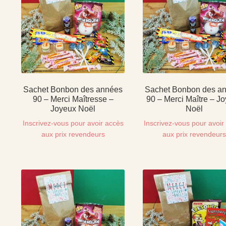
Sachet Bonbon des années
Sachet Bonbon des a
90 – Merci Maîtresse –
90 – Merci Maître – J
Joyeux Noël
Noël
Inscrivez-vous pour avoir accès
Inscrivez-vous pour avoir
aux prix revendeurs
aux prix revendeur