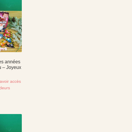
es années
u – Joyeux
avoir accès
ndeurs