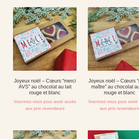
Joyeux noël – Cœurs “merci
Joyeux noël – Cœurs “
AVS” au chocolat au lait
maître” au chocolat au
rouge et blanc
rouge et blanc
Inscrivez-vous pour avoir accès
Inscrivez-vous pour avoir
aux prix revendeurs
aux prix revendeur