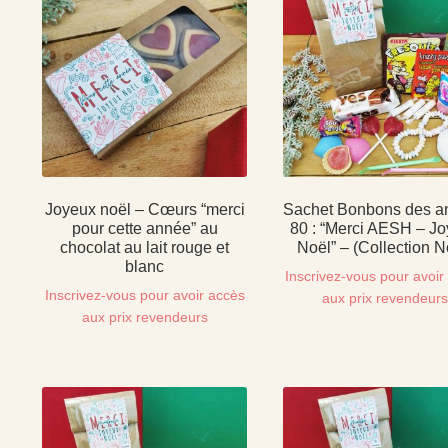
Joyeux noël – Cœurs “merci
Sachet Bonbons des a
pour cette année” au
80 : “Merci AESH – J
chocolat au lait rouge et
Noël” – (Collection N
blanc
Inscrivez-vous pour avoir
Inscrivez-vous pour avoir accès
aux prix revendeur
aux prix revendeurs