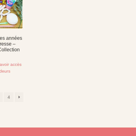
es années
tresse –
ollection
avoir accès
ndeurs
4