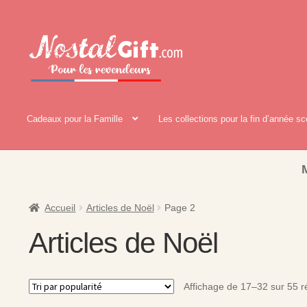
Aller
Aller
à
au
la
contenu
navigation
Cadeaux pour la Famille
Les collections pour la fin d’année sc
Accueil
Articles de Noël
Page 2
Articles de Noël
Affichage de 17–32 sur 55 ré