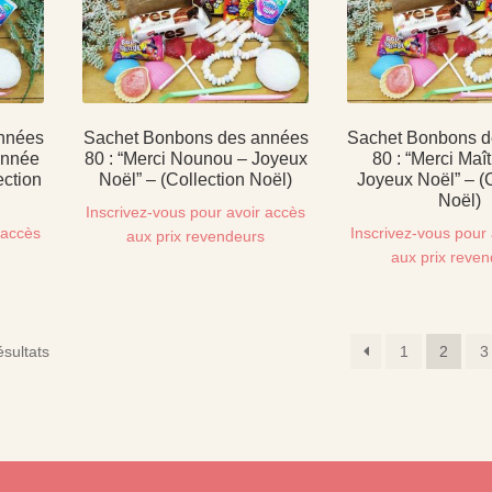
nnées
Sachet Bonbons des années
Sachet Bonbons d
 année
80 : “Merci Nounou – Joyeux
80 : “Merci Maî
ection
Noël” – (Collection Noël)
Joyeux Noël” – (C
Noël)
Inscrivez-vous pour avoir accès
 accès
Inscrivez-vous pour 
aux prix revendeurs
s
aux prix reve
sultats
1
2
3