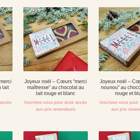
merci
Joyeux noël – Cœurs “merci
Joyeux noël – Cœ
 lait
maîtresse” au chocolat au
nounou” au chocol
lait rouge et blanc
rouge et bl
 accès
Inscrivez-vous pour avoir accès
Inscrivez-vous pour 
s
aux prix revendeurs
aux prix reve