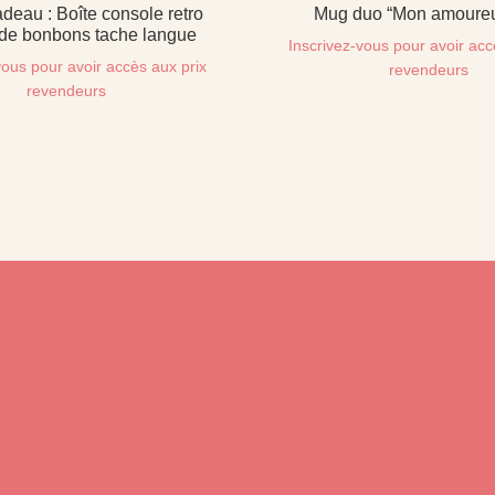
adeau : Boîte console retro
Mug duo “Mon amoureu
 de bonbons tache langue
Inscrivez-vous pour avoir acc
vous pour avoir accès aux prix
revendeurs
revendeurs