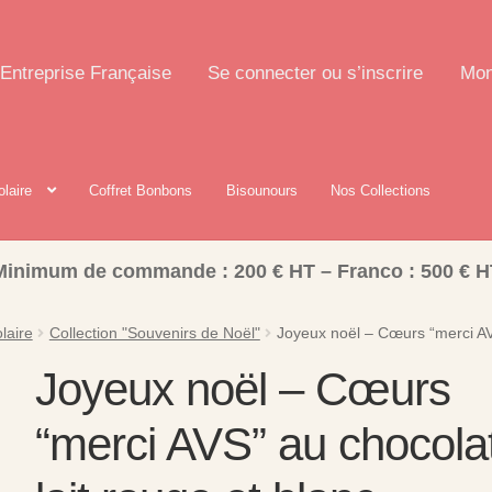
Entreprise Française
Se connecter ou s’inscrire
Mon
olaire
Coffret Bonbons
Bisounours
Nos Collections
Minimum de commande : 200 € HT – Franco : 500 € H
laire
Collection "Souvenirs de Noël"
Joyeux noël – Cœurs “merci AVS
Joyeux noël – Cœurs
“merci AVS” au chocola