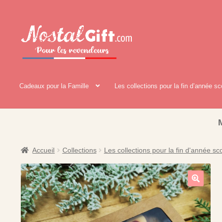
Aller
Aller
à
au
la
contenu
navigation
Cadeaux pour la Famille
Les collections pour la fin d’année sc
Accueil
Collections
Les collections pour la fin d'année sco