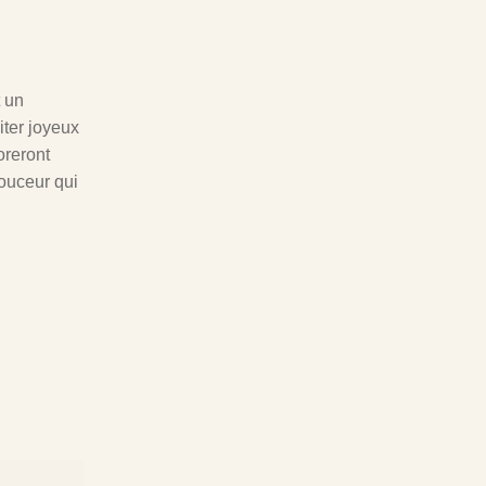
t un
iter joyeux
oreront
douceur qui