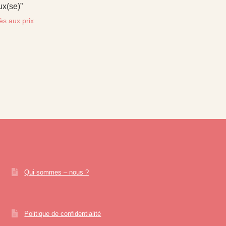
x(se)”
ès aux prix
Qui sommes – nous ?
Politique de confidentialité