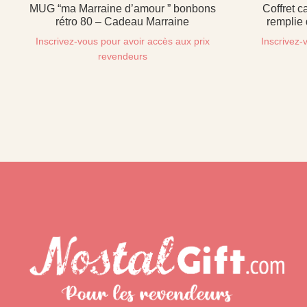
MUG “ma Marraine d’amour ” bonbons
Coffret c
rétro 80 – Cadeau Marraine
remplie
Inscrivez-vous pour avoir accès aux prix
Inscrivez-
revendeurs