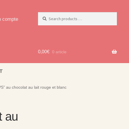
 compte
0,00
€
0 article
T
” au chocolat au lait rouge et blanc
t au